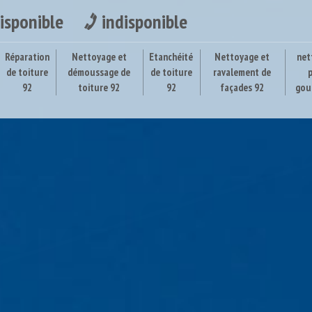
isponible
indisponible
Réparation
Nettoyage et
Etanchéité
Nettoyage et
net
de toiture
démoussage de
de toiture
ravalement de
92
toiture 92
92
façades 92
gou