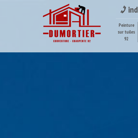
ind
Peinture
sur tuiles
92