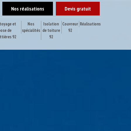
Nos réalisations
Devis gratuit
toyage et
Nos
Isolation
Couvreur
Réalisations
pose de
spécialités
de toiture
92
ttières 92
92