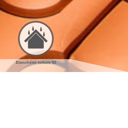
92
Réparation de toiture 92
Nettoyage demoussage
toiture 92
s coordonnées
indisponible
reau
indisponible
antier