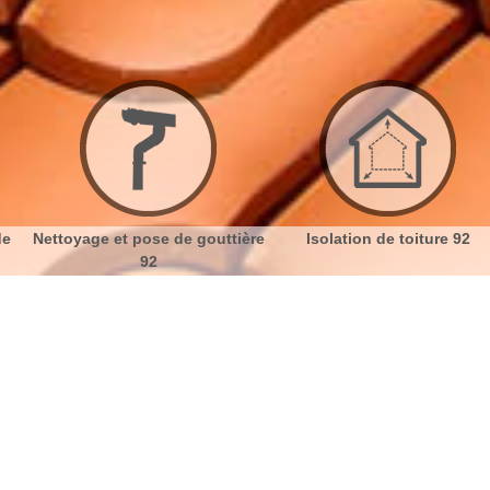
gouttière
Isolation de toiture 92
Etanchéité toiture 
anchéité de toiture 92
No
Bu
Travaillez sur l’étanchéité de votre
Ch
toit