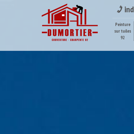
ind
Peinture
sur tuiles
92