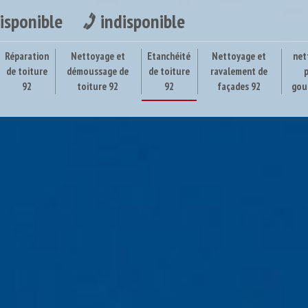
isponible
indisponible
Réparation
Nettoyage et
Etanchéité
Nettoyage et
net
de toiture
démoussage de
de toiture
ravalement de
92
toiture 92
92
façades 92
gou