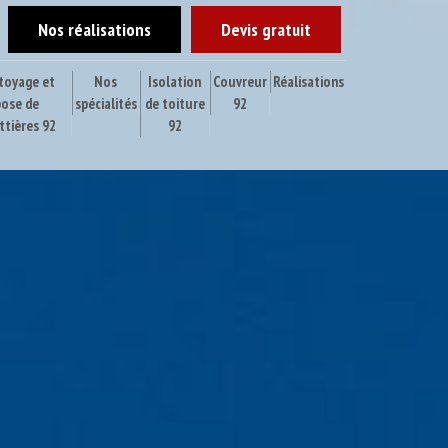
Nos réalisations
Devis gratuit
toyage et
Nos
Isolation
Couvreur
Réalisations
pose de
spécialités
de toiture
92
ttières 92
92