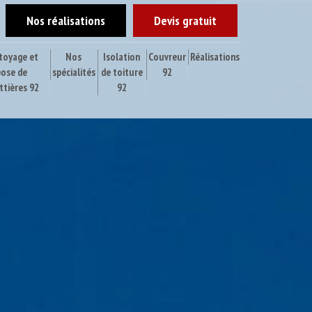
Nos réalisations
Devis gratuit
toyage et
Nos
Isolation
Couvreur
Réalisations
pose de
spécialités
de toiture
92
ttières 92
92