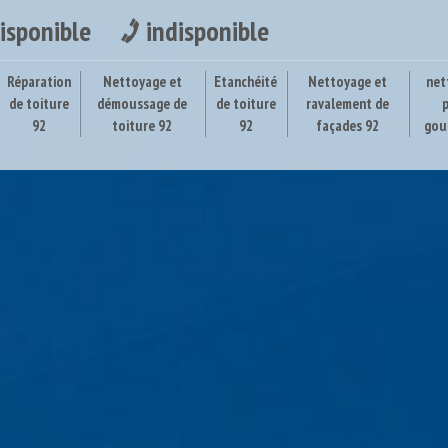
isponible
indisponible
Réparation
Nettoyage et
Etanchéité
Nettoyage et
net
de toiture
démoussage de
de toiture
ravalement de
92
toiture 92
92
façades 92
gou