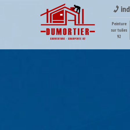
ind
Peinture
sur tuiles
92