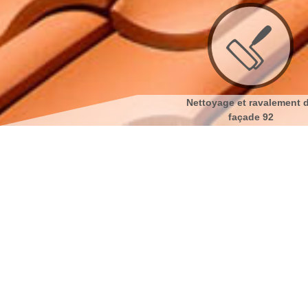
Couvreur 92
Nettoyage et ravalement de
N
façade 92
Entreprise d'étanchéité de 
avec no