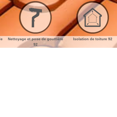
ettoyage et pose de gouttière
Isolation de toiture 92
92
toiture Villeneuve La Garenne 92390
tre Entreprise
No
Bu
Ch
Étanchéité de toit : des produits
efficaces avec Artisan Dumortier
Nou
Garder l’étanchéité de la toiture tout au long du
temps, c’est lui offrir des traitements adéquats. C’est