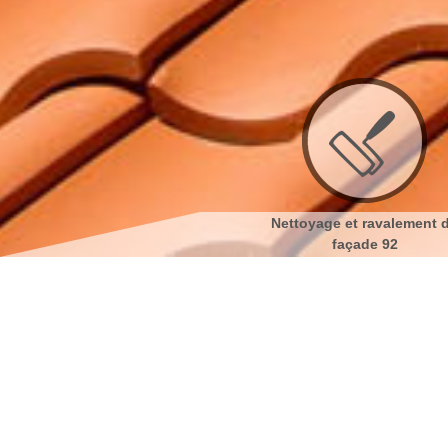
Couvreur 92
Nettoyage et ravalement de
Netto
façade 92
Peinture sur tuile à