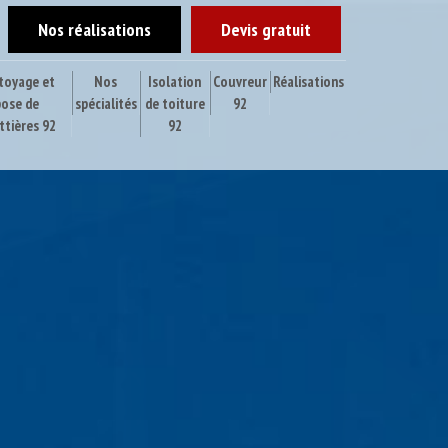
Nos réalisations
Devis gratuit
toyage et
Nos
Isolation
Couvreur
Réalisations
pose de
spécialités
de toiture
92
ttières 92
92