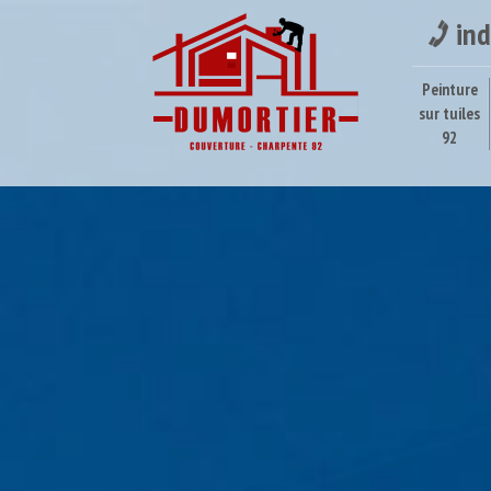
ind
Peinture
sur tuiles
92