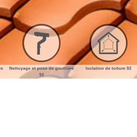
yage et pose de gouttière
Isolation de toiture 92
Et
92
 Villeneuve La Garenne 92390
No
Bu
Peindre le toit sur Villeneuve La
Ch
Garenne