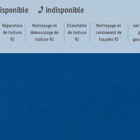
isponible
indisponible
Réparation
Nettoyage et
Etanchéité
Nettoyage et
net
de toiture
démoussage de
de toiture
ravalement de
92
toiture 92
92
façades 92
gou