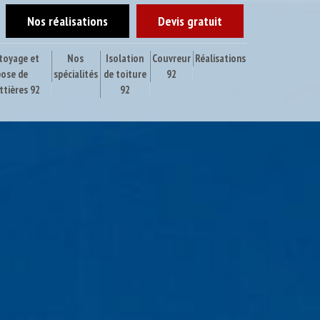
Nos réalisations
Devis gratuit
toyage et
Nos
Isolation
Couvreur
Réalisations
pose de
spécialités
de toiture
92
ttières 92
92