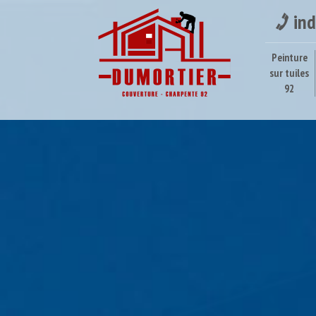
ind
Peinture
sur tuiles
92