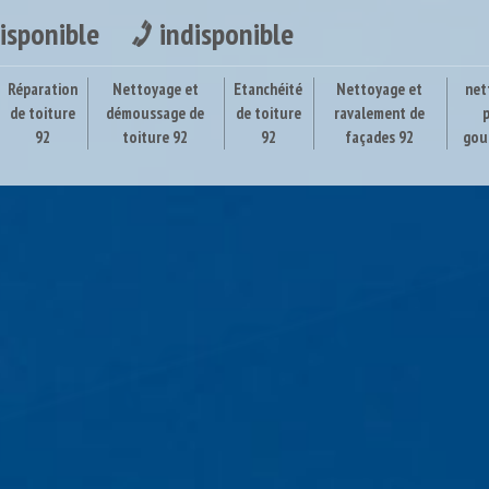
isponible
indisponible
Réparation
Nettoyage et
Etanchéité
Nettoyage et
net
de toiture
démoussage de
de toiture
ravalement de
92
toiture 92
92
façades 92
gou