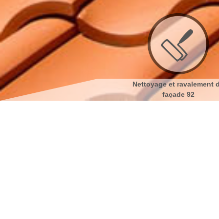
Couvreur 92
Nettoyage et ravalement de
Ne
façade 92
Etanchéité de 