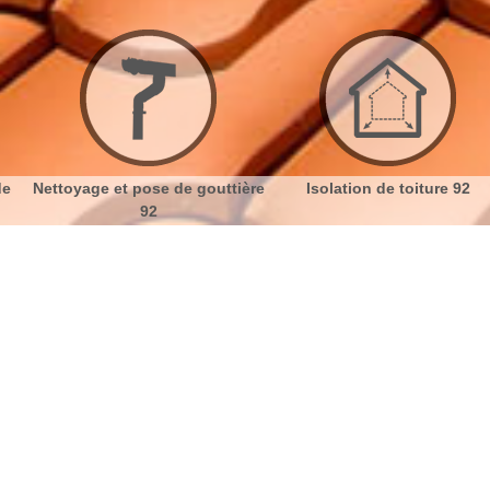
ttoyage et pose de gouttière
Isolation de toiture 92
92
toiture Nanterre 92000
No
Bu
Fuite de toiture
Ch
La prévention est le moyen le plus efficace pour
éviter les risques d’infiltration ou les fuites d’eau dans
Nou
la toiture. Une infiltration d’eau peut se trouver dans
la sous-toiture ou la couverture même sans être