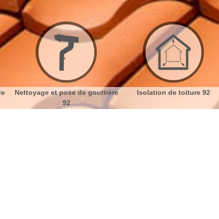
se de gouttière
Isolation de toiture 92
Etanchéité t
2
ture à Nanterre 92000
No
Bu
Les travaux d'isolation par
Ch
l'entreprise Artisan Dumortier à
Nanterre
Nou