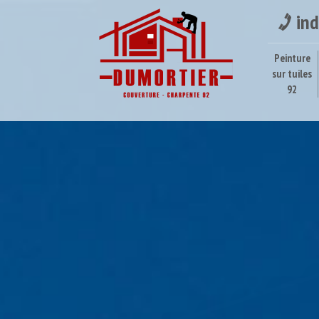
ind
Peinture
sur tuiles
92