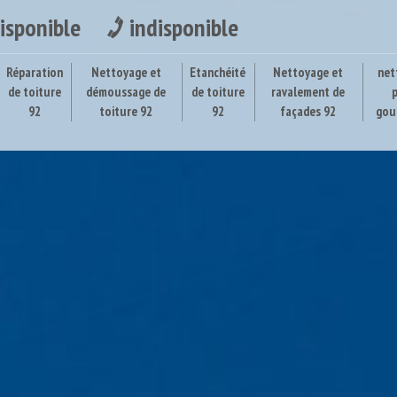
isponible
indisponible
Réparation
Nettoyage et
Etanchéité
Nettoyage et
net
de toiture
démoussage de
de toiture
ravalement de
92
toiture 92
92
façades 92
gou