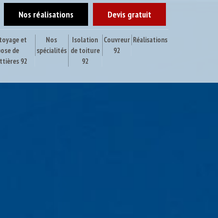
Nos réalisations
Devis gratuit
toyage et
Nos
Isolation
Couvreur
Réalisations
pose de
spécialités
de toiture
92
ttières 92
92