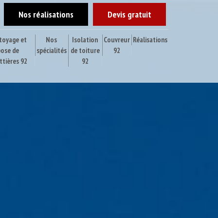
Nos réalisations
Devis gratuit
toyage et
Nos
Isolation
Couvreur
Réalisations
pose de
spécialités
de toiture
92
ttières 92
92