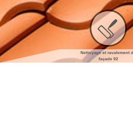
de
Couvreur 92
Nettoyage et ravalement d
façade 92
Nettoyage et ravaleme