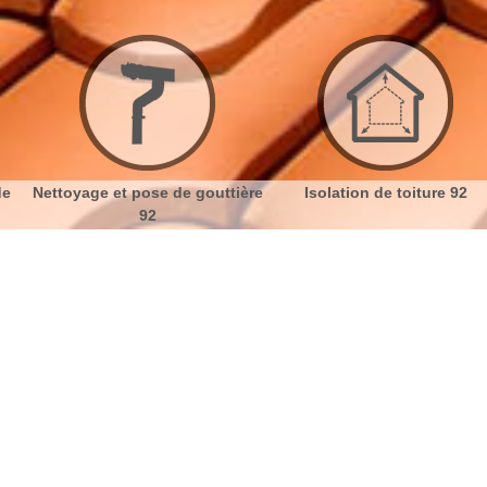
e
Nettoyage et pose de gouttière
Isolation de toiture 92
92
nt de façade à Nanterre 92000
No
Bu
Décoration de murs extérieurs avec
Ch
Artisan Dumortier
Plusieurs produits utilisés par Artisan Dumortier
Nou
permettent d’avoir une façade étanche et améliorent