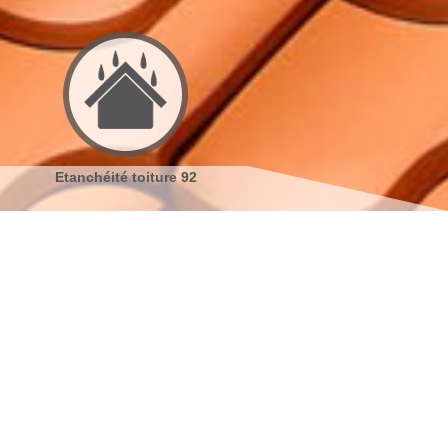
Etanchéité toiture 92
Réparation de toiture 92
s coordonnées
indisponible
reau
indisponible
antier
s localiser