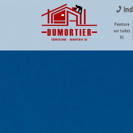
ind
Peinture
sur tuiles
92