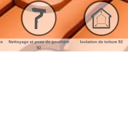
pose de gouttière
Isolation de toiture 92
Etanchéité
92
toiture Le Petit Clamart 92140 avec
e Entreprise
No
Bu
Ch
Étanchéité toiture : protéger la
maison
Nou
Afin de protéger la maison des conséquences du
changement de climat, la toiture se doit d’être