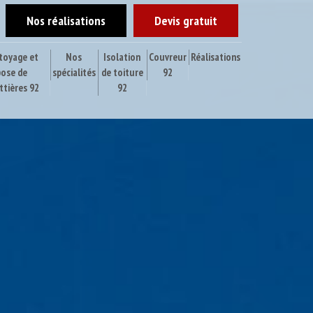
Nos réalisations
Devis gratuit
toyage et
Nos
Isolation
Couvreur
Réalisations
pose de
spécialités
de toiture
92
ttières 92
92