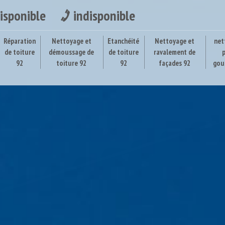
isponible
indisponible
Réparation
Nettoyage et
Etanchéité
Nettoyage et
net
de toiture
démoussage de
de toiture
ravalement de
92
toiture 92
92
façades 92
gou