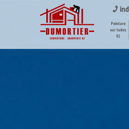
ind
Peinture
sur tuiles
92