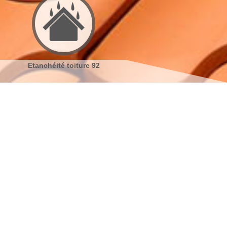
e 92
Réparation de toiture 92
Nettoyage demoussa
toiture 92
s coordonnées
indisponible
reau
indisponible
antier
s localiser