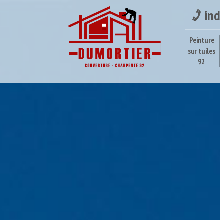
ind
Peinture
sur tuiles
92