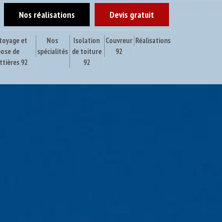
Nos réalisations
Devis gratuit
toyage et
Nos
Isolation
Couvreur
Réalisations
pose de
spécialités
de toiture
92
ttières 92
92