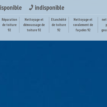
isponible
indisponible
Réparation
Nettoyage et
Etanchéité
Nettoyage et
net
de toiture
démoussage de
de toiture
ravalement de
92
toiture 92
92
façades 92
gou