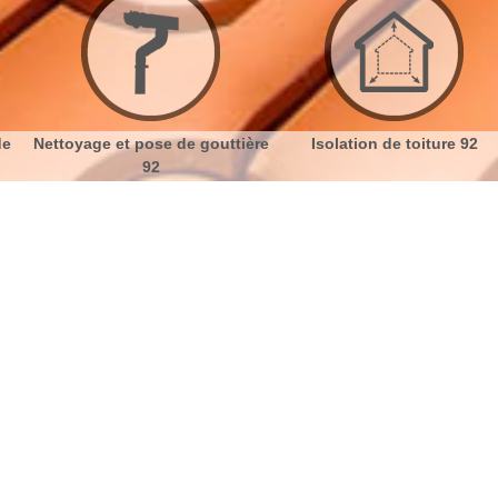
 gouttière
Isolation de toiture 92
Etanchéité toitur
toiture Malakoff 92240
No
Bu
Devis étanchéité toiture
Ch
Faire des interventions pour garder la toiture en
bonne santé est un projet qui requiert également un
Nou
budget au préalable. Si vous envisagez de faire appel
à un couvreur professionnel près de chez vous, faites
une demande de devis pour connaître les tarifs de
leur intervention. Le devis vous donnera un aspect du