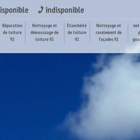
isponible
indisponible
Réparation
Nettoyage et
Etanchéité
Nettoyage et
net
de toiture
démoussage de
de toiture
ravalement de
92
toiture 92
92
façades 92
gou