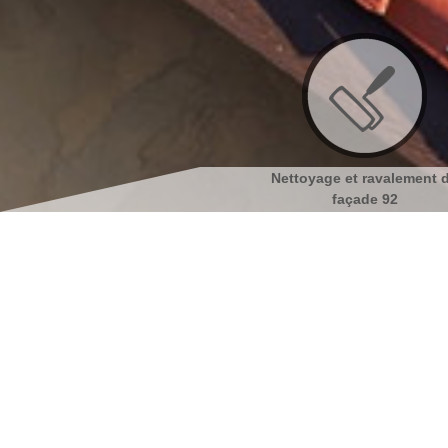
Nettoyage et ravalement de
Nettoyage et pose de goutt
façade 92
92
Couvreur à Malakoff 