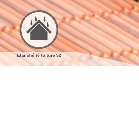
Réparation de toiture 92
Nettoyage demoussage de
toiture 92
s coordonnées
indisponible
reau
indisponible
antier
s localiser