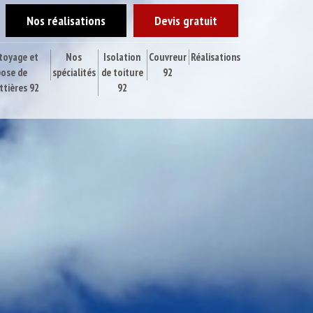
Nos réalisations
Devis gratuit
toyage et
Nos
Isolation
Couvreur
Réalisations
pose de
spécialités
de toiture
92
ttières 92
92