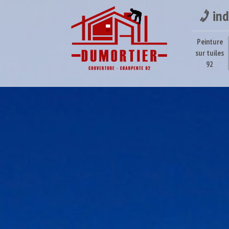
ind
Peinture
sur tuiles
92