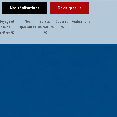
Nos réalisations
Devis gratuit
toyage et
Nos
Isolation
Couvreur
Réalisations
pose de
spécialités
de toiture
92
ttières 92
92