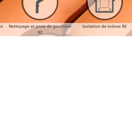
se de gouttière
Isolation de toiture 92
Etanchéité t
2
e La Garenne Colombes 92250
No
Bu
Réparation toit 92250
Ch
Pour la réparation de toiture ou le changement de
vos tuiles, vous pouvez faire appel à une entreprise
Nou
de couverture. En faisant appel à des experts, vous
pouvez nous faire part de vos propres envies et vos
attentes. Si vous voulez remettre en état ou si vous
souhaitez refaire votre toiture toute entière en
modifiant le style ou la couleur des tuiles. Même si le
toit est inaccessible, il se doit toujours de rester dans