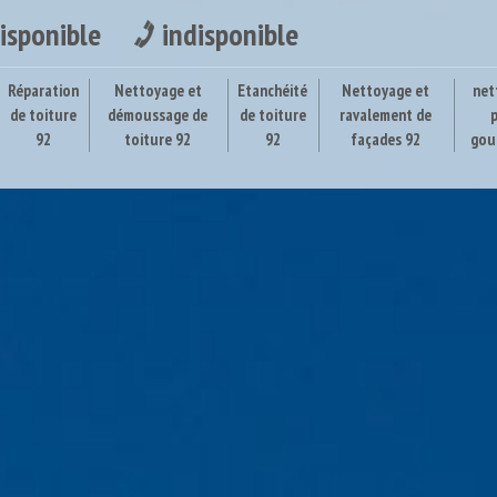
isponible
indisponible
Réparation
Nettoyage et
Etanchéité
Nettoyage et
net
de toiture
démoussage de
de toiture
ravalement de
92
toiture 92
92
façades 92
gou