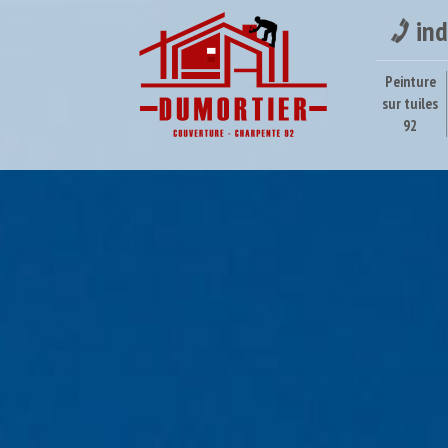
ind
Peinture
sur tuiles
92