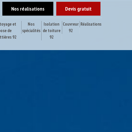
Nos réalisations
Devis gratuit
toyage et
Nos
Isolation
Couvreur
Réalisations
pose de
spécialités
de toiture
92
ttières 92
92