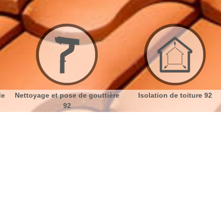
 de gouttière
Isolation de toiture 92
Etanchéité toi
iture à Sceaux 92330
No
Bu
L'isolation des combles
Ch
Avant réalisation de votre projet, observez
l'aménagement des combles, examinez la nature du
Nou
bois de charpente pour éviter les ennuie comme les