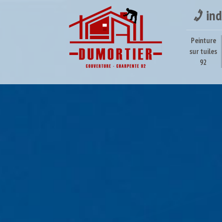
ind
Peinture
sur tuiles
92