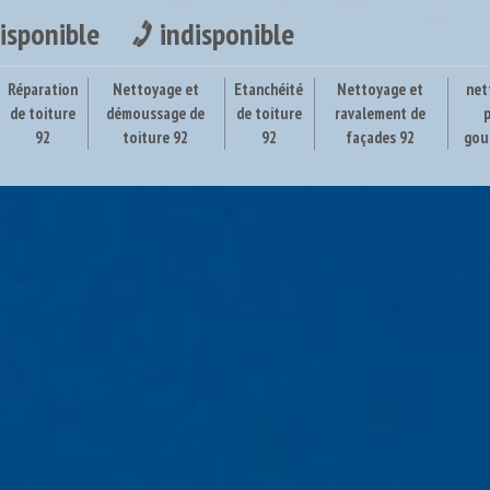
isponible
indisponible
Réparation
Nettoyage et
Etanchéité
Nettoyage et
net
de toiture
démoussage de
de toiture
ravalement de
92
toiture 92
92
façades 92
gou