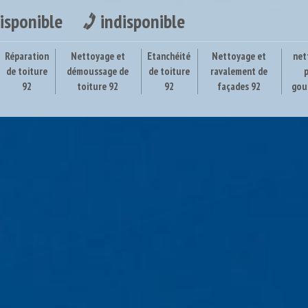
isponible
indisponible
Réparation
Nettoyage et
Etanchéité
Nettoyage et
net
de toiture
démoussage de
de toiture
ravalement de
92
toiture 92
92
façades 92
gou