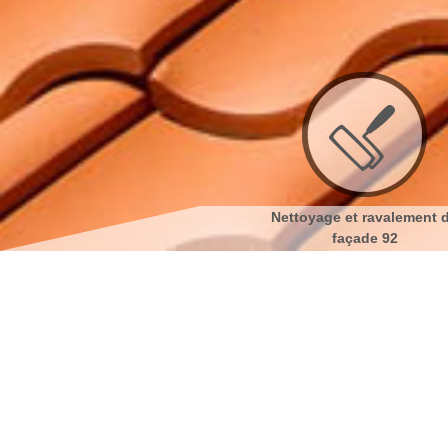
Couvreur 92
Nettoyage et ravalement de
Nett
façade 92
Pose et nettoyage de gout