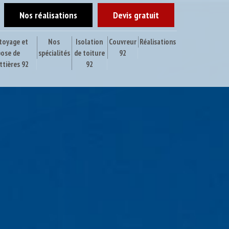
Nos réalisations
Devis gratuit
toyage et
Nos
Isolation
Couvreur
Réalisations
pose de
spécialités
de toiture
92
ttières 92
92