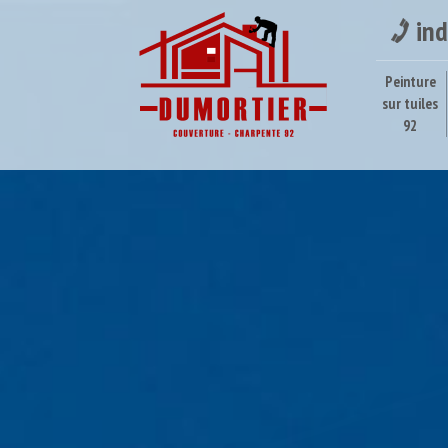
ind
Peinture
sur tuiles
92