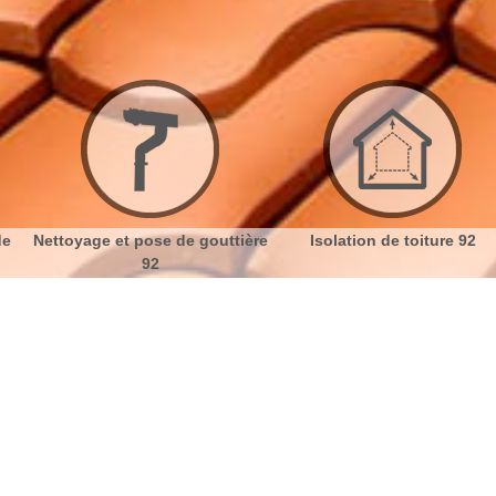
oyage et pose de gouttière
Isolation de toiture 92
92
tière à Fontenay Aux Roses 92260
No
Bu
Couvreurs de Fontenay Aux Roses
Ch
Vous avez en projet de faire des travaux d’installation
ou de changement de gouttière ? Pour gagner plus