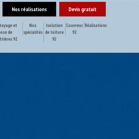
Nos réalisations
Devis gratuit
toyage et
Nos
Isolation
Couvreur
Réalisations
pose de
spécialités
de toiture
92
ttières 92
92