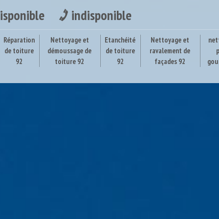
isponible
indisponible
Réparation
Nettoyage et
Etanchéité
Nettoyage et
net
de toiture
démoussage de
de toiture
ravalement de
92
toiture 92
92
façades 92
gou