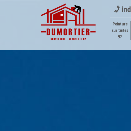
ind
Peinture
sur tuiles
92