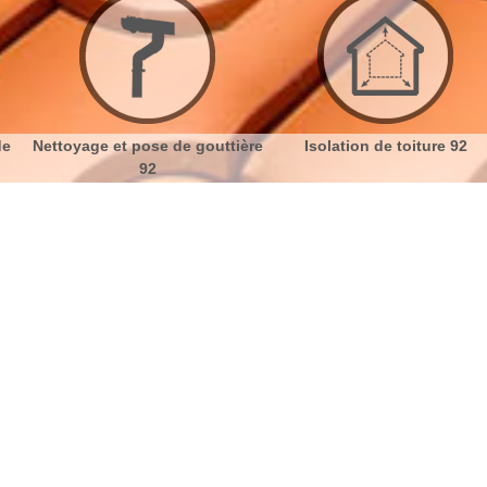
t pose de gouttière
Isolation de toiture 92
Etanchéi
92
 façades Fontenay Aux Roses 92260
No
Bu
Peinture de façade avec nos
Ch
ravaleurs - 92260
Artisan Dumortier dispose de bons produits pour les
Nou
peintures de façade. L’application de ces produits
assurera sa protection contre la saleté et la corrosion.
Nous restons à votre service dans tout Fontenay Aux