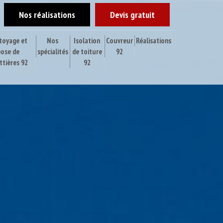
Nos réalisations
Devis gratuit
toyage et
Nos
Isolation
Couvreur
Réalisations
pose de
spécialités
de toiture
92
ttières 92
92