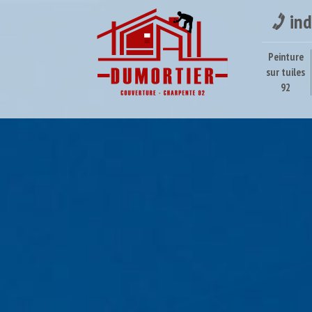
ind
Peinture
sur tuiles
92