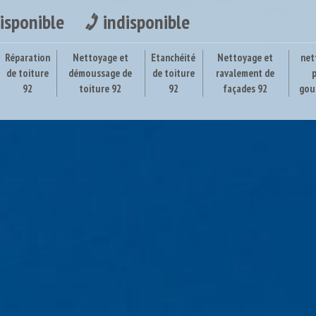
isponible
indisponible
Réparation
Nettoyage et
Etanchéité
Nettoyage et
net
de toiture
démoussage de
de toiture
ravalement de
92
toiture 92
92
façades 92
gou