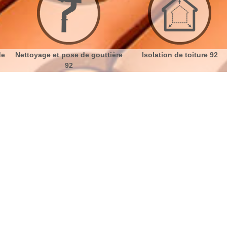
 pose de gouttière
Isolation de toiture 92
Etanchéit
92
re Asnieres Sur Seine 92600
No
Bu
Faites réparer votre toit
Ch
N’attendez pas que votre toiture présente de gros
dégâts pour faire des interventions de réparation. En
Nou
cas d’intempéries, la toiture est la plus souvent
touchée. Des dégâts dus à l’humidité, des infiltrations
peuvent l’endommager si des réparations précoces
ne sont pas prises en compte. Afin d’éviter de faire de
grands travaux à l’avenir, il est conseillé de réparer le