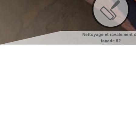
Nettoyage et ravalement de
Nettoyage et pose de goutt
façade 92
92
Couvreur à Suresnes 