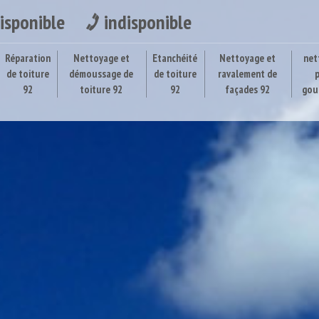
isponible
indisponible
Réparation
Nettoyage et
Etanchéité
Nettoyage et
net
de toiture
démoussage de
de toiture
ravalement de
92
toiture 92
92
façades 92
gou