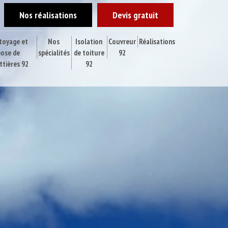
Nos réalisations
Devis gratuit
toyage et
Nos
Isolation
Couvreur
Réalisations
pose de
spécialités
de toiture
92
ttières 92
92