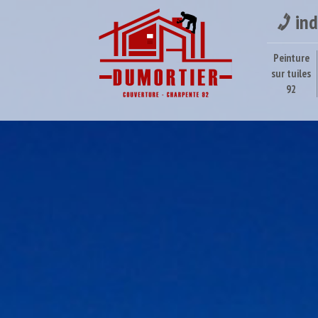
ind
Peinture
sur tuiles
92