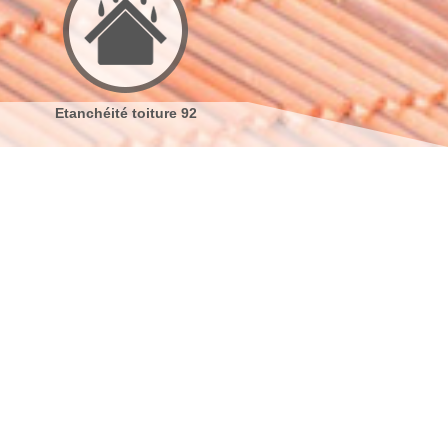
Réparation de toiture 92
Nettoyage demoussage de
toiture 92
s coordonnées
indisponible
reau
indisponible
antier
s localiser