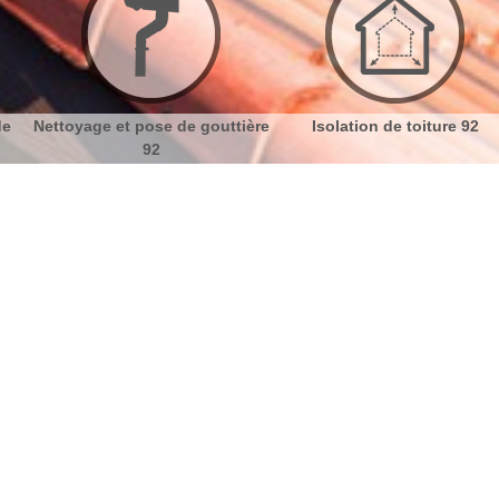
ière
Isolation de toiture 92
Etanchéité toiture 92
92150: artisan professionnel
No
Bu
Expert en réfection de toiture sur
Ch
Suresnes
La toiture est un élément important de votre maison.
Nou
Si elle n’est pas soignée et bien entretenue, une
déperdition thermique et des infiltrations sont
assurées. L’humidité dans le toit incite la pousse des
végétaux sur les murs et les sous-toitures. La