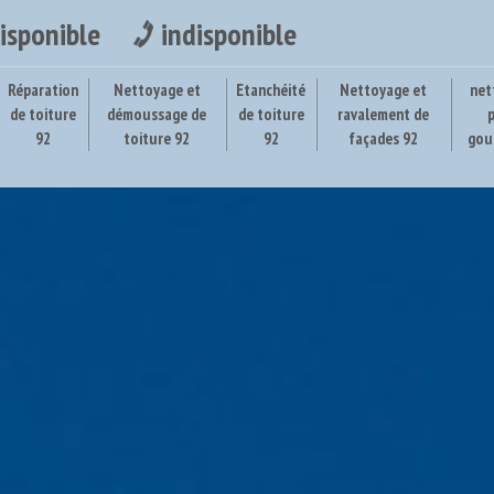
isponible
indisponible
Réparation
Nettoyage et
Etanchéité
Nettoyage et
net
de toiture
démoussage de
de toiture
ravalement de
92
toiture 92
92
façades 92
gou