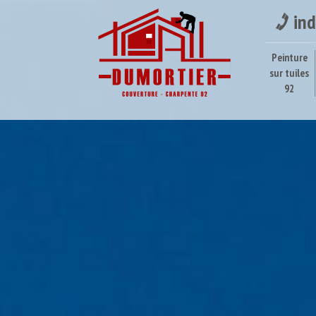
ind
Peinture
sur tuiles
92