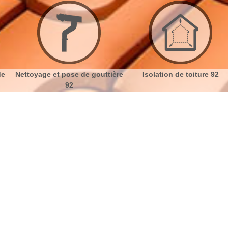
ière
Isolation de toiture 92
Etanchéité toiture 92
iture à Meudon 92190
No
Bu
Les travaux d'isolation par
Ch
l'entreprise Artisan Dumortier à
Meudon
Nou
L'équipe professionnelle de Artisan Dumortier
effectue l'isolation de votre demeure. Ils ont de la