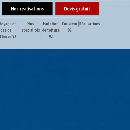
Nos réalisations
Devis gratuit
toyage et
Nos
Isolation
Couvreur
Réalisations
pose de
spécialités
de toiture
92
ttières 92
92