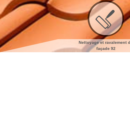
Nettoyage et ravalement de
Nettoyage et pose de goutt
façade 92
92
Isolation to