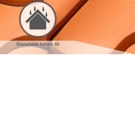
Réparation de toiture 92
Nettoyage demoussage de
toiture 92
s coordonnées
indisponible
reau
indisponible
antier
s localiser