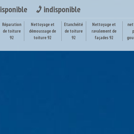
isponible
indisponible
Réparation
Nettoyage et
Etanchéité
Nettoyage et
net
de toiture
démoussage de
de toiture
ravalement de
92
toiture 92
92
façades 92
gou