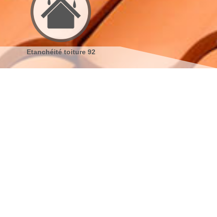
Etanchéité toiture 92
Réparation de toiture 92
s coordonnées
indisponible
reau
indisponible
antier
s localiser