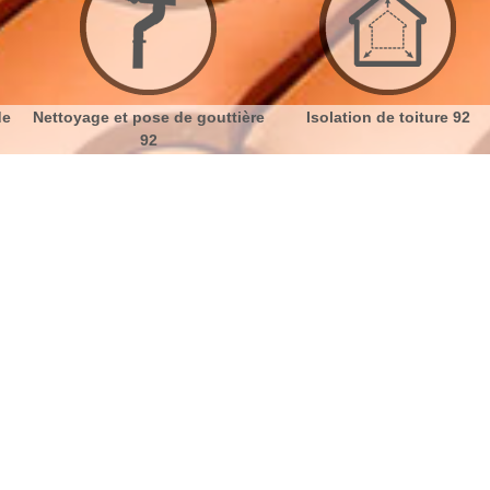
de
Nettoyage et pose de gouttière
Isolation de toiture 92
92
de façades Bourg La Reine 92340
No
Bu
Les finitions d’un crépi de façade
Ch
Il s’agit de la dernière étape de la mise en place du
crépi, qui aura essentiellement un rôle esthétique.
Nou
Expert Ravalement vous présente les crépis de
façade et leurs différentes finitions. Le crépi décore
l’extérieur de votre maison et protège votre mur de
façade. Comme il joue un rôle aussi bien esthétique
que protecteur, il est toujours intéressant de bien