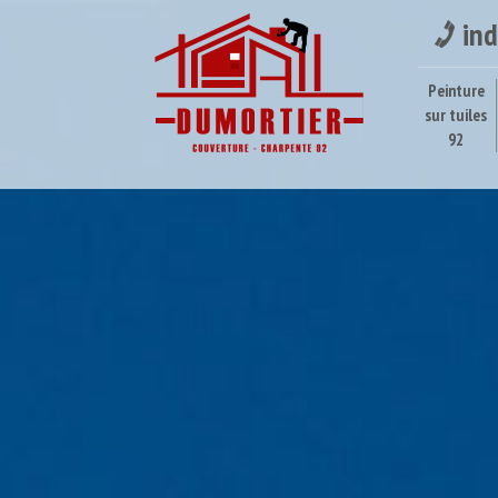
ind
Peinture
sur tuiles
92