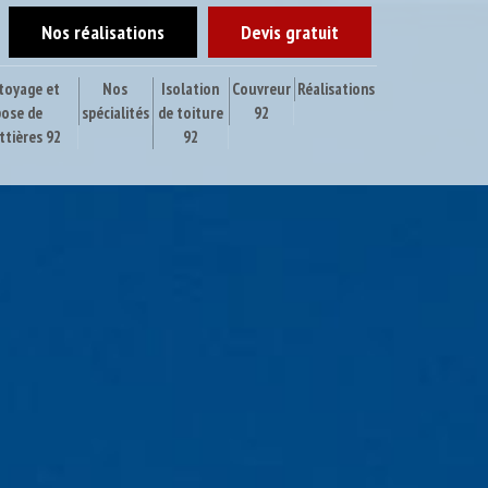
Nos réalisations
Devis gratuit
toyage et
Nos
Isolation
Couvreur
Réalisations
pose de
spécialités
de toiture
92
ttières 92
92