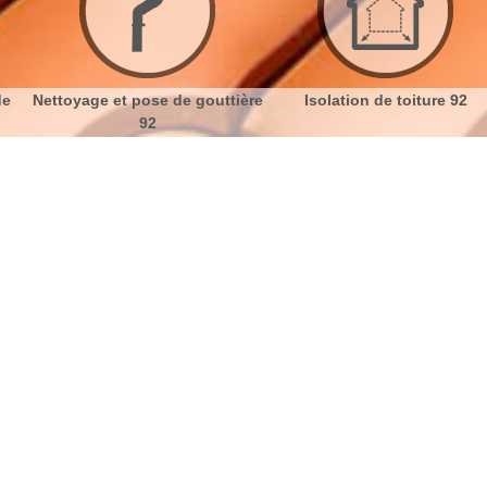
ttoyage et pose de gouttière
Isolation de toiture 92
92
 Buzenval 92500 devis gratuit
No
Bu
Tout sur la réparation de fuite de
Ch
toiture
Il n’y a de plus contraignant qu’un toit qui fuit ou un
Nou
toit qui coule. Peut-être que votre toiture est encore
en bon état, mais présente simplement une fuite.
Nous vous proposons de ce fait nos services en
réparation des fuites. Notre technique de réparation
des fuites de toiture est différente suivant la nature du