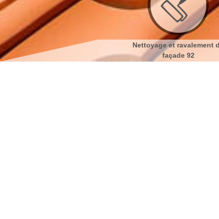
Couvreur 92
Nettoyage et ravalement de
Ne
façade 92
Réparation de toiture