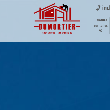
ind
Peinture
sur tuiles
92