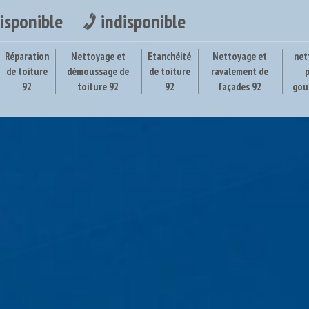
isponible
indisponible
Réparation
Nettoyage et
Etanchéité
Nettoyage et
net
de toiture
démoussage de
de toiture
ravalement de
92
toiture 92
92
façades 92
gou