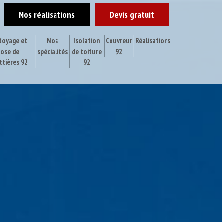
Nos réalisations
Devis gratuit
toyage et
Nos
Isolation
Couvreur
Réalisations
pose de
spécialités
de toiture
92
ttières 92
92