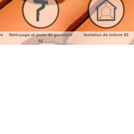
e
Nettoyage et pose de gouttière
Isolation de toiture 92
92
essis Robinson 92350 devis gratuit
No
Bu
Devis gratuit pour la réparation de
Ch
toit
Nous ouvrons nos portes pour toutes les demandes
Nou
de toiture sur le 92350. Quelle que soit la nature de
votre toit, nous vous offrirons gratuitement le devis
des travaux dont vous avez besoin. Chaque couvreur
présent pour l'intervention veille à respecter les