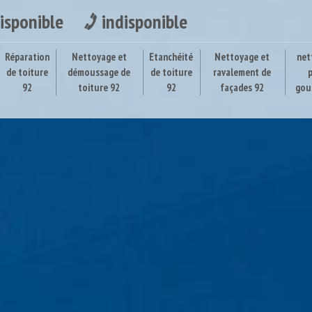
isponible
indisponible
Réparation
Nettoyage et
Etanchéité
Nettoyage et
net
de toiture
démoussage de
de toiture
ravalement de
92
toiture 92
92
façades 92
gou