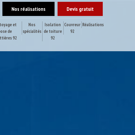
Nos réalisations
Devis gratuit
toyage et
Nos
Isolation
Couvreur
Réalisations
pose de
spécialités
de toiture
92
ttières 92
92