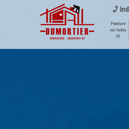
ind
Peinture
sur tuiles
92