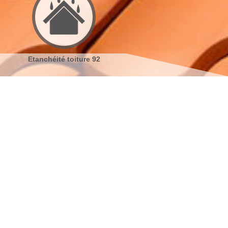
Etanchéité toiture 92
Réparation de toiture 92
s coordonnées
indisponible
reau
indisponible
antier
s localiser