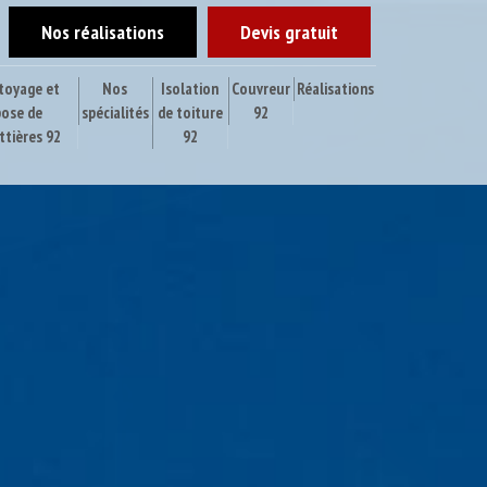
Nos réalisations
Devis gratuit
toyage et
Nos
Isolation
Couvreur
Réalisations
pose de
spécialités
de toiture
92
ttières 92
92