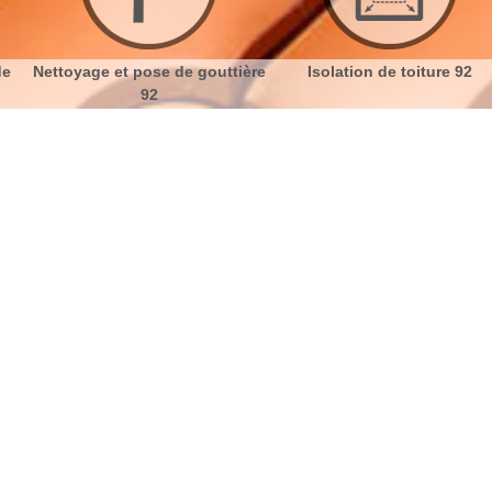
 pose de gouttière
Isolation de toiture 92
Etanchéit
92
toiture Colombes 92700
No
Bu
Réparation toit 92700
Ch
Pour la réparation de toiture ou le changement de
vos tuiles, vous pouvez faire appel à une entreprise
Nou
de couverture. En faisant appel à des experts, vous
pouvez nous faire part de vos propres envies et vos
attentes. Si vous voulez remettre en état ou si vous
souhaitez refaire votre toiture toute entière en
modifiant le style ou la couleur des tuiles. Même si le
toit est inaccessible, il se doit toujours de rester dans
une bonne tenue afin d’éviter des dégâts pouvant