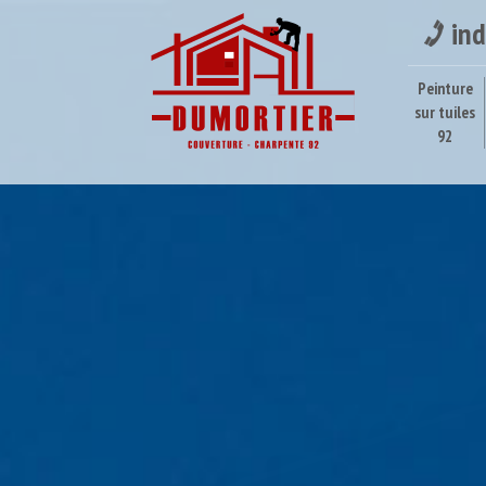
ind
Peinture
sur tuiles
92