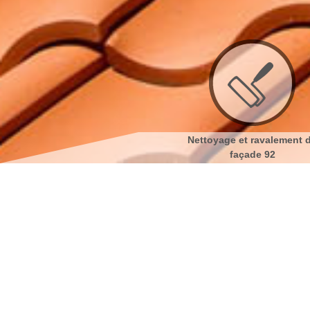
Couvreur 92
Nettoyage et ravalement de
Nett
façade 92
Isolation toiture 