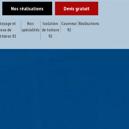
Nos réalisations
Devis gratuit
toyage et
Nos
Isolation
Couvreur
Réalisations
pose de
spécialités
de toiture
92
ttières 92
92