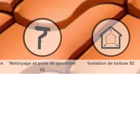
oyage et pose de gouttière
Isolation de toiture 92
92
à Marnes La Coquette 92430
No
Bu
Isoler son toit sur Marnes La
Ch
Coquette avec des spécialistes
L'isolation est une opération fragile. Si elle est mal