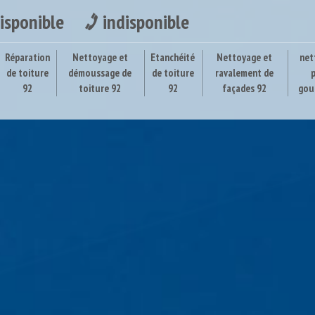
isponible
indisponible
Réparation
Nettoyage et
Etanchéité
Nettoyage et
net
de toiture
démoussage de
de toiture
ravalement de
92
toiture 92
92
façades 92
gou