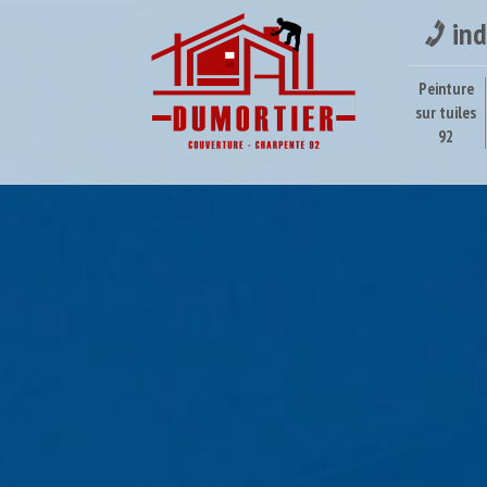
ind
Peinture
sur tuiles
92