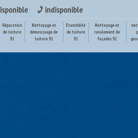
isponible
indisponible
Réparation
Nettoyage et
Etanchéité
Nettoyage et
net
de toiture
démoussage de
de toiture
ravalement de
92
toiture 92
92
façades 92
gou