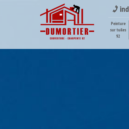
ind
Peinture
sur tuiles
92