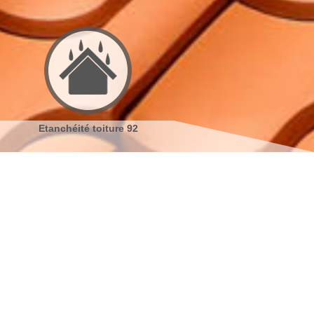
Etanchéité toiture 92
Réparation de toiture 92
s coordonnées
indisponible
reau
indisponible
antier
s localiser