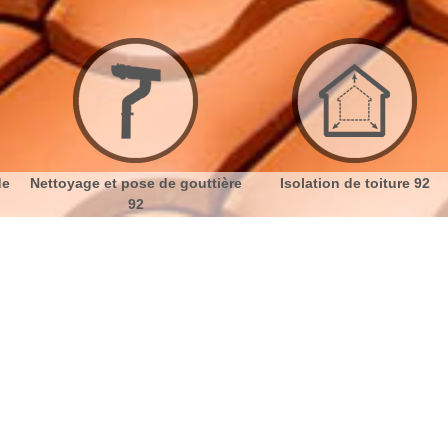
de
Nettoyage et pose de gouttière
Isolation de toiture 92
92
 à Rueil Malmaison 92500
No
Bu
Quels isolants sélectionner pour
Ch
votre toiture, comble ou sous-
toiture ?
Nou
Selon vos nécessités environnementales et de vos