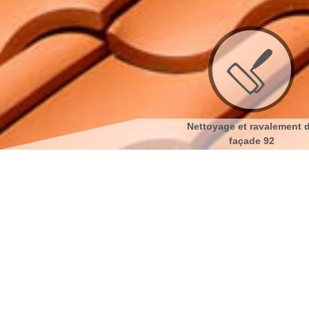
 de
Couvreur 92
Nettoyage et ravalement 
façade 92
Isolation toiture