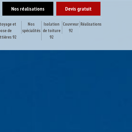
Nos réalisations
Devis gratuit
toyage et
Nos
Isolation
Couvreur
Réalisations
pose de
spécialités
de toiture
92
ttières 92
92