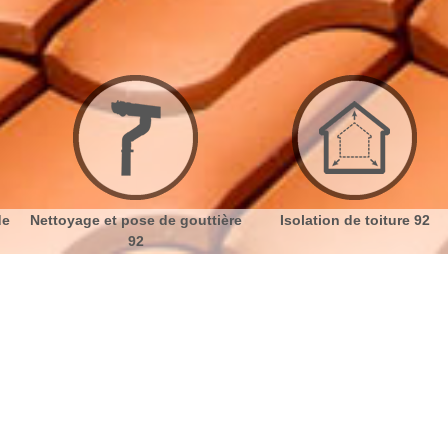
t pose de gouttière
Isolation de toiture 92
Etanchéi
92
almaison 92500 avec notre Entreprise
No
Bu
Devis d’isolation des combles
Ch
Il existe une règlementation sur l’isolation. Quel que