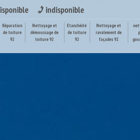
isponible
indisponible
Réparation
Nettoyage et
Etanchéité
Nettoyage et
net
de toiture
démoussage de
de toiture
ravalement de
92
toiture 92
92
façades 92
gou