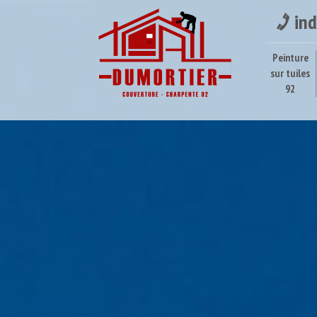
ind
Peinture
sur tuiles
92