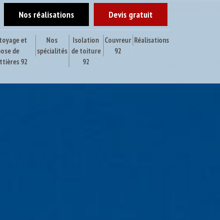
Nos réalisations
Devis gratuit
toyage et
Nos
Isolation
Couvreur
Réalisations
pose de
spécialités
de toiture
92
ttières 92
92