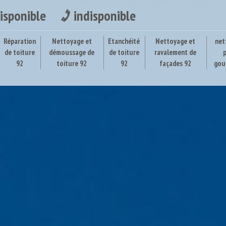
isponible
indisponible
Réparation
Nettoyage et
Etanchéité
Nettoyage et
net
de toiture
démoussage de
de toiture
ravalement de
92
toiture 92
92
façades 92
gou