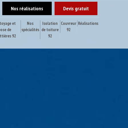
Nos réalisations
Devis gratuit
toyage et
Nos
Isolation
Couvreur
Réalisations
pose de
spécialités
de toiture
92
ttières 92
92