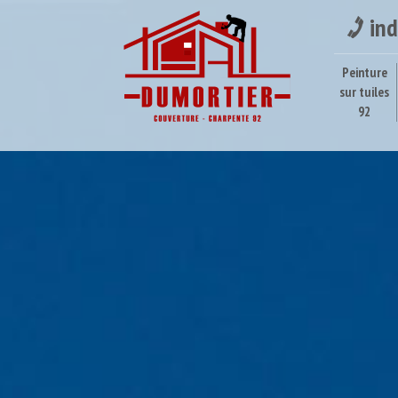
ind
Peinture
sur tuiles
92