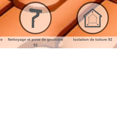
se de gouttière
Isolation de toiture 92
Etanchéité t
2
e Sevres 92310 devis gratuit
No
Bu
Réparation toiture sur tout Sevres
Ch
Jouant un rôle primordial pour votre maison, la toiture
en bon état assure une protection maximale suite aux
Nou
différents changements climatiques. Nous vous
offrons d'abord et avant tout un service pour la
réparation de tous types de toit. Nous proposons des